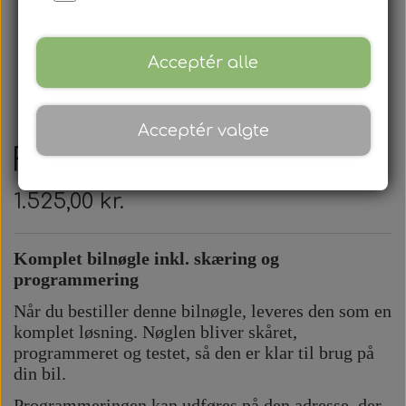
Acceptér alle
Acceptér valgte
Ford - Fjernbetjening
1.525,00 kr.
Komplet bilnøgle inkl. skæring og
programmering
Når du bestiller denne bilnøgle, leveres den som en
komplet løsning. Nøglen bliver skåret,
programmeret og testet, så den er klar til brug på
din bil.
Programmeringen kan udføres på den adresse, der