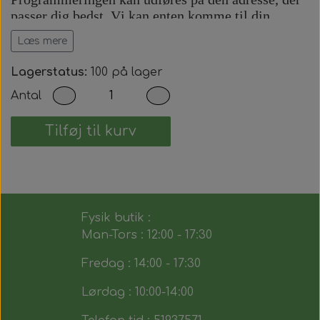
passer dig bedst. Vi kan enten komme til din
adresse eller udføre arbejdet på vores adresse efter
Læs mere
aftale.
Prisen inkluderer:
Lagerstatus:
100 på lager
Antal
Komplet bilnøgle med fjernbetjening.
Præcis skæring af nøgleblad.
Programmering af startspærre (immobilizer).
Tilføj til kurv
Programmering af fjernbetjening.
Test af alle nøglens funktioner.
Du modtager dermed en fuldt funktionsdygtig
bilnøgle, der fungerer på samme måde som den
Fysik butik :
originale.
Man-Tors : 12:00 - 17:30
Fredag : 14:00 - 17:30
Lørdag : 10:00-14:00