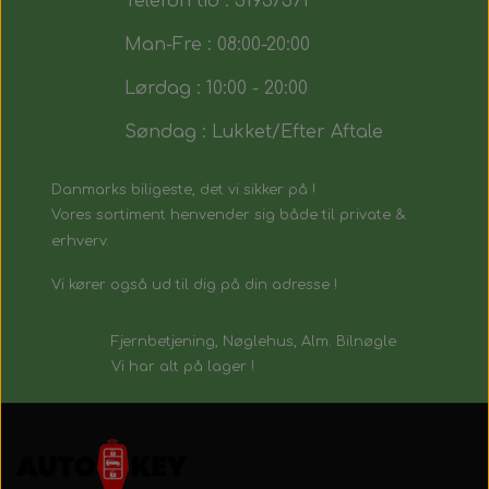
Telefon tid : 51937571
Man-Fre : 08:00-20:00
Lørdag : 10:00 - 20:00
Søndag : Lukket/Efter Aftale
Danmarks biligeste, det vi sikker på !
Vores sortiment henvender sig både til private &
erhverv.
Vi kører også ud til dig på din adresse !
Fjernbetjening, Nøglehus, Alm. Bilnøgle
Vi har alt på lager !