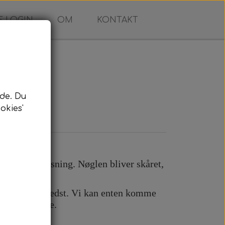
 LOGIN
OM
KONTAKT
de. Du
okies'
ing
n komplet løsning. Nøglen bliver skåret,
in bil.
 passer dig bedst. Vi kan enten komme
e efter aftale.