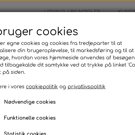
UDVALG / BILNØGLER
KUNDE
bruger cookies
fjernbetjening
er egne cookies og cookies fra tredjeparter til at
lisere din brugeroplevelse, til markedsføring og til at
Fiat - fjernbetjening
øge, hvordan vores hjemmeside anvendes af besøgen
id tilbagekalde dit samtykke ved at trykke på linket 'Co
1.465,00 kr.
 på siden.
re i vores
cookiepolitik
og
privatlivspolitik
Komplet bilnøgle inkl. skæring og programmer
Når du bestiller denne bilnøgle, leveres den som e
Nødvendige cookies
programmeret og testet, så den er klar til brug på d
Programmeringen kan udføres på den adresse, der
Funktionelle cookies
til din adresse eller udføre arbejdet på vores adress
Prisen inkluderer:
Statistik cookies