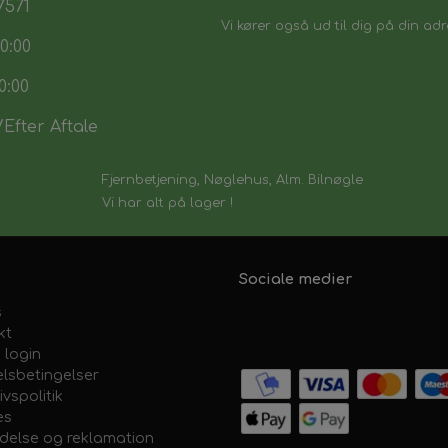
7571
Vi kører også ud til dig på din adr
0:00
0:00
Efter Aftale
Fjernbetjening, Nøglehus, Alm. Bilnøgle
Vi har alt på lager !
Sociale medier
s
kt
 login
lsbetingelser
ivspolitik
es
ydelse og reklamation