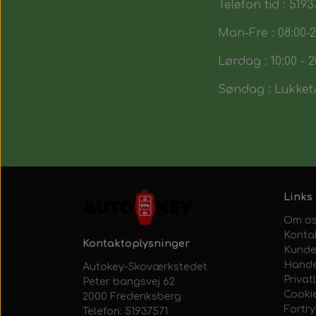
Telefon tid : 5193
Man-Fre : 08:00-2
Lørdag : 10:00 - 2
Søndag : Lukket/
Links
Om o
Konta
Kontaktoplysninger
Kunde
Hande
Autokey-Skoværkstedet
Privatl
Peter bangsvej 62
Cooki
2000 Frederiksberg
Fortr
Telefon: 51937571