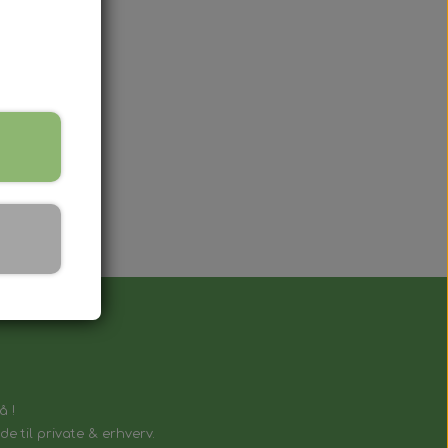
lnøgle, der fungerer på samme måde som
å !
e til private & erhverv.