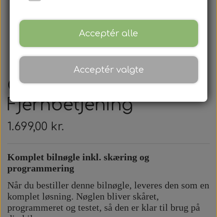
Acceptér alle
Acceptér valgte
Citroen -
Fjernbetjening
1.699,00 kr.
Komplet bilnøgle inkl. skæring og
programmering
Når du bestiller denne bilnøgle, leveres den som en
komplet løsning. Nøglen bliver skåret,
programmeret og testet, så den er klar til brug på