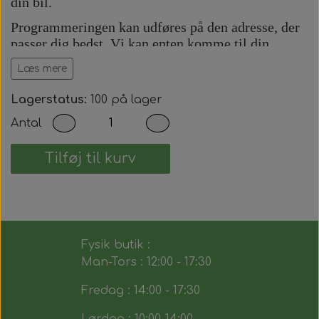
din bil.
Programmeringen kan udføres på den adresse, der
passer dig bedst. Vi kan enten komme til din
adresse eller udføre arbejdet på vores adresse efter
Læs mere
aftale.
Prisen inkluderer:
Lagerstatus:
100 på lager
Antal
Komplet bilnøgle med fjernbetjening.
Præcis skæring af nøgleblad.
Programmering af startspærre (immobilizer).
Tilføj til kurv
Programmering af fjernbetjening.
Test af alle nøglens funktioner.
Du modtager dermed en fuldt funktionsdygtig
bilnøgle, der fungerer på samme måde som den
Fysik butik :
originale.
Man-Tors : 12:00 - 17:30
Fredag : 14:00 - 17:30