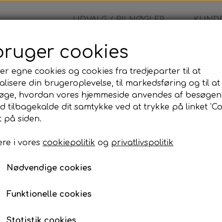
UDVALG / BILNØGLER
KUNDE
bruger cookies
fjernbetjening
er egne cookies og cookies fra tredjeparter til at
lisere din brugeroplevelse, til markedsføring og til at
Fiat - fjernbetjening
øge, hvordan vores hjemmeside anvendes af besøgen
id tilbagekalde dit samtykke ved at trykke på linket 'Co
1.659,00 kr.
 på siden.
re i vores
cookiepolitik
og
privatlivspolitik
Komplet bilnøgle inkl. skæring og programmer
Når du bestiller denne bilnøgle, leveres den som e
Nødvendige cookies
programmeret og testet, så den er klar til brug på d
Programmeringen kan udføres på den adresse, der
Funktionelle cookies
til din adresse eller udføre arbejdet på vores adress
Prisen inkluderer:
Statistik cookies