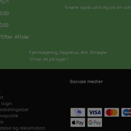
7571
Vi kører også ud til dig på din adr
0:00
0:00
Efter Aftale
Fjernbetjening, Nøglehus, Alm. Bilnøgle
Vi har alt på lager !
Sociale medier
s
kt
 login
lsbetingelser
ivspolitik
es
ydelse og reklamation