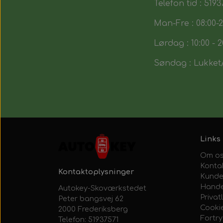
Telefon tid : 5193
Man-Fre : 08:00-2
Lørdag : 10:00 - 2
Søndag : Lukket/
Links
Om o
Konta
Kontaktoplysninger
Kunde
Hande
Autokey-Skoværkstedet
Privatl
Peter bangsvej 62
Cooki
2000 Frederiksberg
Fortr
Telefon: 51937571