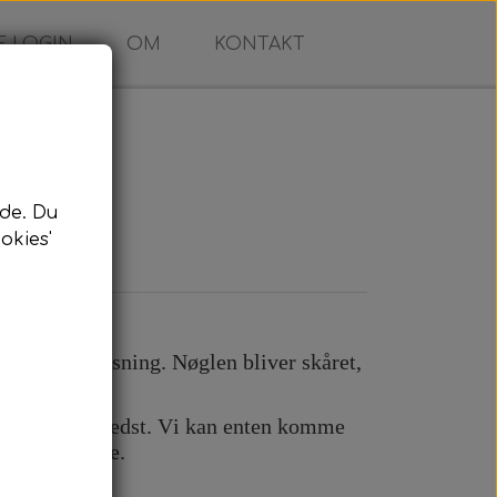
 LOGIN
OM
KONTAKT
de. Du
okies'
ing
n komplet løsning. Nøglen bliver skåret,
in bil.
 passer dig bedst. Vi kan enten komme
e efter aftale.