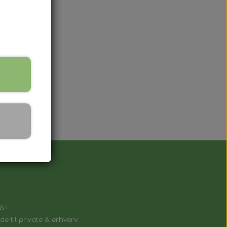
lnøgle, der fungerer på samme måde som
å !
e til private & erhverv.