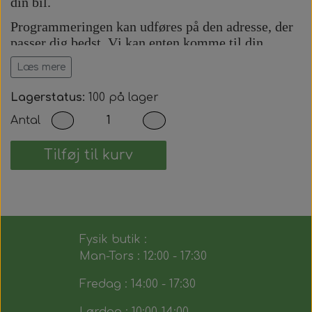
din bil.
Programmeringen kan udføres på den adresse, der
passer dig bedst. Vi kan enten komme til din
adresse eller udføre arbejdet på vores adresse efter
Læs mere
aftale.
Prisen inkluderer:
Lagerstatus:
100 på lager
Antal
Komplet bilnøgle med fjernbetjening.
Præcis skæring af nøgleblad.
Programmering af startspærre (immobilizer).
Tilføj til kurv
Programmering af fjernbetjening.
Test af alle nøglens funktioner.
Du modtager dermed en fuldt funktionsdygtig
bilnøgle, der fungerer på samme måde som den
Fysik butik :
originale.
Man-Tors : 12:00 - 17:30
Fredag : 14:00 - 17:30