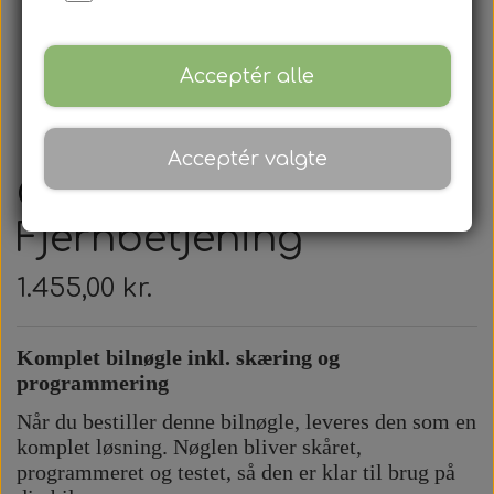
Acceptér alle
Acceptér valgte
Chrysler -
Fjernbetjening
1.455,00 kr.
Komplet bilnøgle inkl. skæring og
programmering
Når du bestiller denne bilnøgle, leveres den som en
komplet løsning. Nøglen bliver skåret,
programmeret og testet, så den er klar til brug på