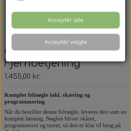
Acceptér alle
Acceptér valgte
Chrysler -
Fjernbetjening
1.455,00 kr.
Komplet bilnøgle inkl. skæring og
programmering
Når du bestiller denne bilnøgle, leveres den som en
komplet løsning. Nøglen bliver skåret,
programmeret og testet, så den er klar til brug på