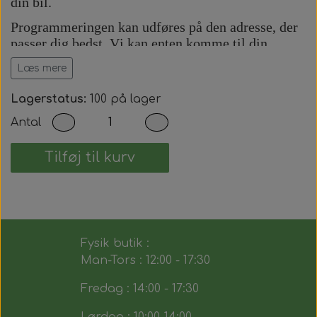
din bil.
Programmeringen kan udføres på den adresse, der
passer dig bedst. Vi kan enten komme til din
adresse eller udføre arbejdet på vores adresse efter
Læs mere
aftale.
Prisen inkluderer:
Lagerstatus:
100 på lager
Antal
Komplet bilnøgle med fjernbetjening.
Præcis skæring af nøgleblad.
Programmering af startspærre (immobilizer).
Tilføj til kurv
Programmering af fjernbetjening.
Test af alle nøglens funktioner.
Du modtager dermed en fuldt funktionsdygtig
bilnøgle, der fungerer på samme måde som den
Fysik butik :
originale.
Man-Tors : 12:00 - 17:30
Fredag : 14:00 - 17:30