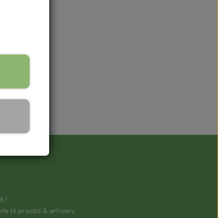
lnøgle, der fungerer på samme måde som
å !
e til private & erhverv.