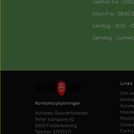
Telefon tid : 5193
Man-Fre : 08:00-2
Lørdag : 10:00 - 2
Søndag : Lukket/
Links
Om o
Konta
Kontaktoplysninger
Kunde
Hande
Autokey-Skoværkstedet
Privatl
Peter bangsvej 62
Cooki
2000 Frederiksberg
Fortr
Telefon: 51937571