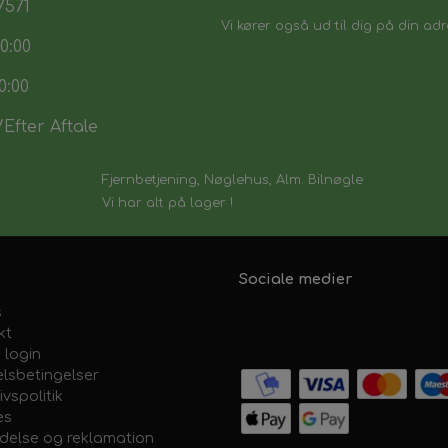
7571
Vi kører også ud til dig på din adr
0:00
0:00
Efter Aftale
Fjernbetjening, Nøglehus, Alm. Bilnøgle
Vi har alt på lager !
Sociale medier
s
kt
 login
lsbetingelser
ivspolitik
es
ydelse og reklamation