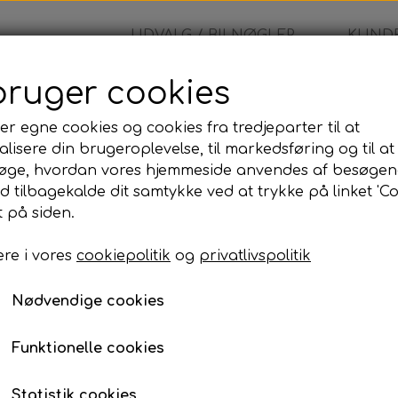
UDVALG / BILNØGLER
KUNDE
bruger cookies
Chevrolet - Fjernbetjening
er egne cookies og cookies fra tredjeparter til at
lisere din brugeroplevelse, til markedsføring og til at
Chevrolet - Fjernbetje
øge, hvordan vores hjemmeside anvendes af besøgen
id tilbagekalde dit samtykke ved at trykke på linket 'Co
2.265,00 kr.
 på siden.
re i vores
cookiepolitik
og
privatlivspolitik
Komplet bilnøgle inkl. skæring og programmer
Når du bestiller denne bilnøgle, leveres den som e
Nødvendige cookies
programmeret og testet, så den er klar til brug på d
Programmeringen kan udføres på den adresse, der
Funktionelle cookies
til din adresse eller udføre arbejdet på vores adress
Prisen inkluderer:
Statistik cookies