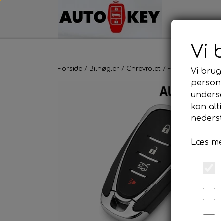
Vi 
Forside
Bilnøgler
Chrevrolet
Fjernbetjening
Vi brug
persona
unders
kan alt
nederst
Læs me