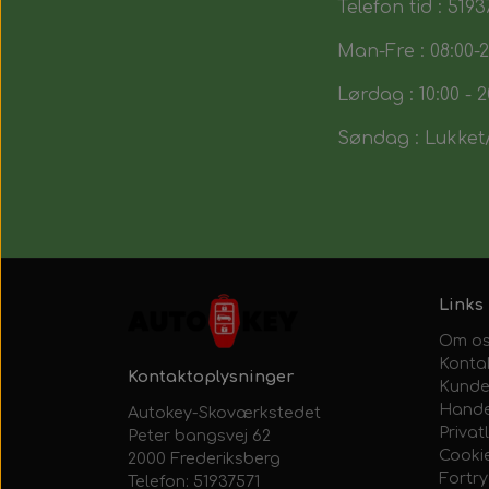
Telefon tid : 5193
Man-Fre : 08:00-2
Lørdag : 10:00 - 2
Søndag : Lukket/
Links
Om o
Konta
Kontaktoplysninger
Kunde
Hande
Autokey-Skoværkstedet
Privatl
Peter bangsvej 62
Cooki
2000 Frederiksberg
Fortr
Telefon: 51937571