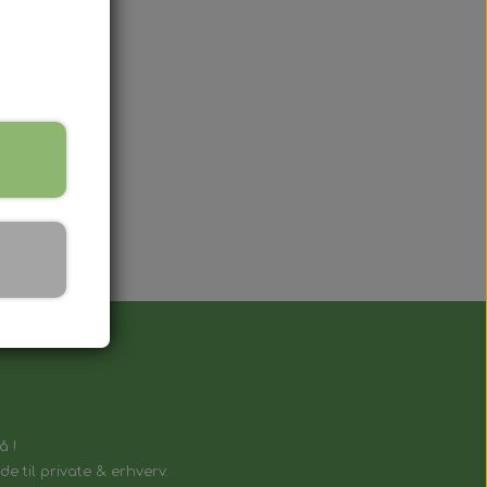
lnøgle, der fungerer på samme måde som
å !
e til private & erhverv.