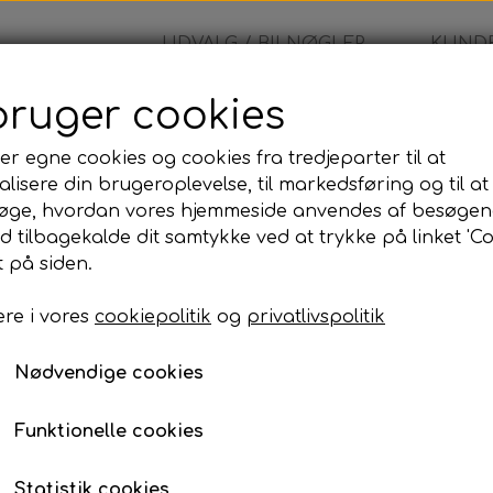
UDVALG / BILNØGLER
KUNDE
bruger cookies
 Fjernbetjening
er egne cookies og cookies fra tredjeparter til at
lisere din brugeroplevelse, til markedsføring og til at
BMW - Fjernbetjening
øge, hvordan vores hjemmeside anvendes af besøgen
id tilbagekalde dit samtykke ved at trykke på linket 'Co
1.724,00 kr.
 på siden.
re i vores
cookiepolitik
og
privatlivspolitik
Komplet bilnøgle inkl. skæring og programmer
Når du bestiller denne bilnøgle, leveres den som e
Nødvendige cookies
programmeret og testet, så den er klar til brug på d
Programmeringen kan udføres på den adresse, der
Funktionelle cookies
til din adresse eller udføre arbejdet på vores adress
Prisen inkluderer:
Statistik cookies