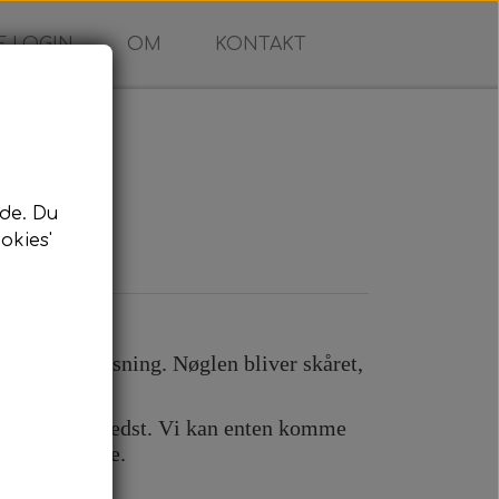
 LOGIN
OM
KONTAKT
de. Du
okies'
ing
n komplet løsning. Nøglen bliver skåret,
in bil.
 passer dig bedst. Vi kan enten komme
e efter aftale.