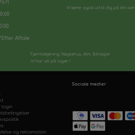
7571
Vi kører også ud til dig på din adr
0:00
0:00
Efter Aftale
Fjernbetjening, Nøglehus, Alm. Bilnøgle
Vi har alt på lager !
Sociale medier
s
kt
 login
lsbetingelser
ivspolitik
es
ydelse og reklamation