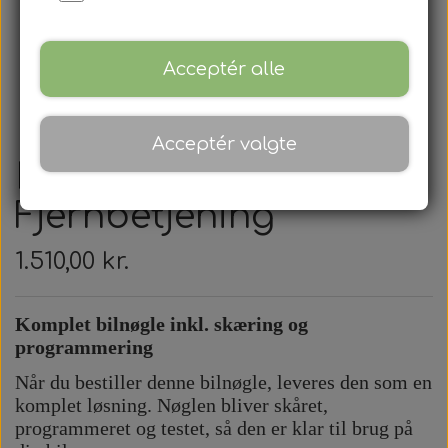
Acceptér alle
Acceptér valgte
Land Rover -
Fjernbetjening
1.510,00 kr.
Komplet bilnøgle inkl. skæring og
programmering
Når du bestiller denne bilnøgle, leveres den som en
komplet løsning. Nøglen bliver skåret,
programmeret og testet, så den er klar til brug på