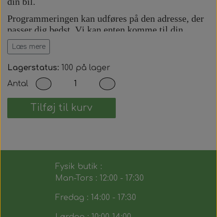
din bil.
Programmeringen kan udføres på den adresse, der
passer dig bedst. Vi kan enten komme til din
adresse eller udføre arbejdet på vores adresse efter
Læs mere
aftale.
Prisen inkluderer:
Lagerstatus:
100 på lager
Antal
Komplet bilnøgle med fjernbetjening.
Præcis skæring af nøgleblad.
Programmering af startspærre (immobilizer).
Tilføj til kurv
Programmering af fjernbetjening.
Test af alle nøglens funktioner.
Du modtager dermed en fuldt funktionsdygtig
bilnøgle, der fungerer på samme måde som den
Fysik butik :
originale.
Man-Tors : 12:00 - 17:30
Fredag : 14:00 - 17:30