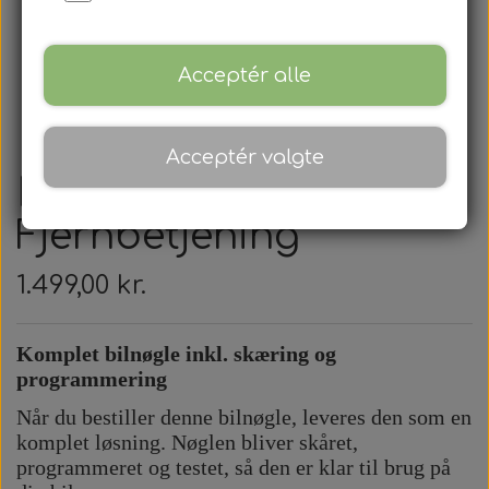
Acceptér alle
Acceptér valgte
Honda -
Fjernbetjening
1.499,00 kr.
Komplet bilnøgle inkl. skæring og
programmering
Når du bestiller denne bilnøgle, leveres den som en
komplet løsning. Nøglen bliver skåret,
programmeret og testet, så den er klar til brug på