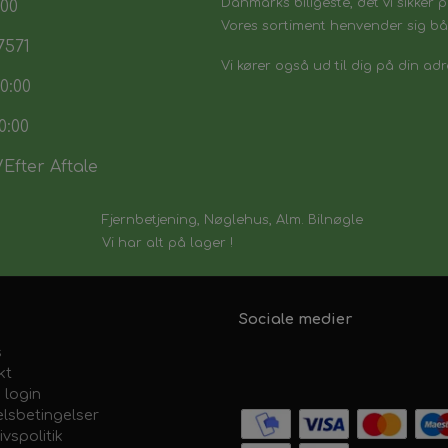
Danmarks biligeste, det vi sikker p
:00
Vores sortiment henvender sig båd
7571
Vi kører også ud til dig på din adr
0:00
0:00
Efter Aftale
Fjernbetjening, Nøglehus, Alm. Bilnøgle
Vi har alt på lager !
Sociale medier
s
kt
 login
lsbetingelser
ivspolitik