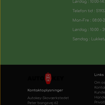
Lørdag : 10:00-14
Telefon tid : 5193
Man-Fre : 08:00-2
Lørdag : 10:00 - 2
Søndag : Lukket/
Links
Om o
Konta
Kontaktoplysninger
Kunde
Hande
Autokey-Skoværkstedet
Privatl
Peter bangsvej 62