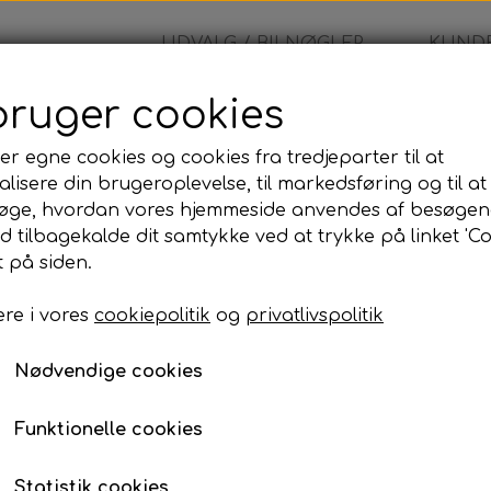
UDVALG / BILNØGLER
KUNDE
bruger cookies
da - Fjernbetjening
er egne cookies og cookies fra tredjeparter til at
lisere din brugeroplevelse, til markedsføring og til at
Honda - Fjernbetjenin
øge, hvordan vores hjemmeside anvendes af besøgen
id tilbagekalde dit samtykke ved at trykke på linket 'Co
1.455,00 kr.
 på siden.
re i vores
cookiepolitik
og
privatlivspolitik
Komplet bilnøgle inkl. skæring og programmer
Når du bestiller denne bilnøgle, leveres den som e
Nødvendige cookies
programmeret og testet, så den er klar til brug på d
Programmeringen kan udføres på den adresse, der
Funktionelle cookies
til din adresse eller udføre arbejdet på vores adress
Prisen inkluderer:
Statistik cookies