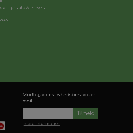
å !
e til private & erhverv.
esse !
Modtag vores nyhedsbrev via e-
mail
Tilmeld
(mere information)