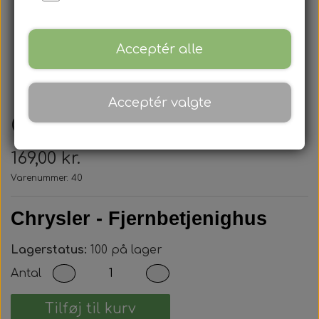
Acceptér alle
Acceptér valgte
Chrysler - Nøglehus
169,00 kr.
Varenummer: 40
Chrysler - Fjernbetjenighus
Lagerstatus:
100 på lager
Antal
Tilføj til kurv