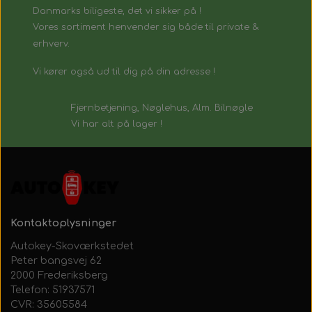
Danmarks biligeste, det vi sikker på !
Vores sortiment henvender sig både til private &
erhverv.
Vi kører også ud til dig på din adresse !
Fjernbetjening, Nøglehus, Alm. Bilnøgle
Vi har alt på lager !
Kontaktoplysninger
Autokey-Skoværkstedet
Peter bangsvej 62
2000 Frederiksberg
Telefon: 51937571
CVR: 35605584