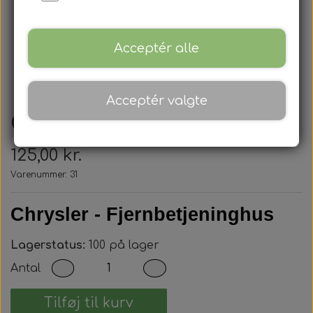
Acceptér alle
Acceptér valgte
Chrysler - Nøglehus
125,00 kr.
Varenummer: 31
Chrysler - Fjernbetjeninghus
Lagerstatus:
100 på lager
Antal
Tilføj til kurv