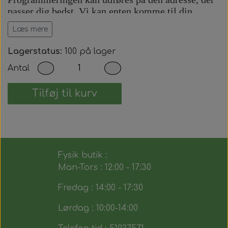
passer dig bedst. Vi kan enten komme til din
adresse eller udføre arbejdet på vores adresse efter
Læs mere
aftale.
Prisen inkluderer:
Lagerstatus:
100 på lager
Antal
Komplet bilnøgle med fjernbetjening.
Præcis skæring af nøgleblad.
Programmering af startspærre (immobilizer).
Tilføj til kurv
Programmering af fjernbetjening.
Test af alle nøglens funktioner.
Du modtager dermed en fuldt funktionsdygtig
bilnøgle, der fungerer på samme måde som den
Fysik butik :
originale.
Man-Tors : 12:00 - 17:30
Fredag : 14:00 - 17:30
Lørdag : 10:00-14:00