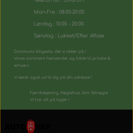
Telefon tid : 51937571
Man-Fre : 08:00-20:00
Lørdag : 10:00 - 20:00
Søndag : Lukket/Efter Aftale
Danmarks biligeste, det vi sikker på !
Vores sortiment henvender sig både til private &
erhverv.
Vi kører også ud til dig på din adresse !
Fjernbetjening, Nøglehus, Alm. Bilnøgle
Vi har alt på lager !