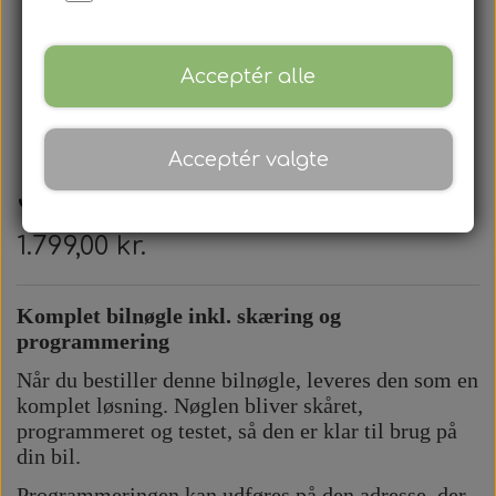
Acceptér alle
Acceptér valgte
Jeep - Fjernbetjening
1.799,00 kr.
Komplet bilnøgle inkl. skæring og
programmering
Når du bestiller denne bilnøgle, leveres den som en
komplet løsning. Nøglen bliver skåret,
programmeret og testet, så den er klar til brug på
din bil.
Programmeringen kan udføres på den adresse, der