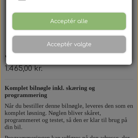
Acceptér alle
Acceptér valgte
Jeep - Fjernbetjening
1.465,00 kr.
Komplet bilnøgle inkl. skæring og
programmering
Når du bestiller denne bilnøgle, leveres den som en
komplet løsning. Nøglen bliver skåret,
programmeret og testet, så den er klar til brug på
din bil.
Programmeringen kan udføres på den adresse, der