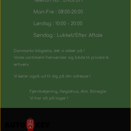
Telefon tid : 51937571
Man-Fre : 08:00-20:00
Lørdag : 10:00 - 20:00
Søndag : Lukket/Efter Aftale
Danmarks biligeste, det vi sikker på !
Vores sortiment henvender sig både til private &
erhverv.
Vi kører også ud til dig på din adresse !
Fjernbetjening, Nøglehus, Alm. Bilnøgle
Vi har alt på lager !