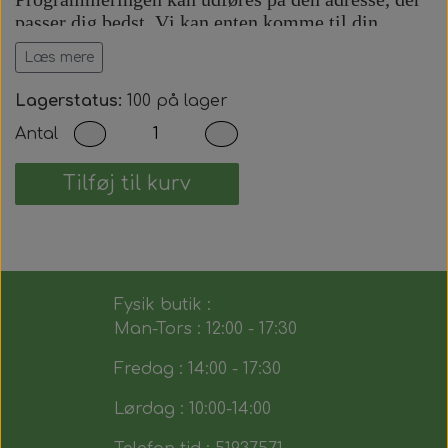
passer dig bedst. Vi kan enten komme til din
adresse eller udføre arbejdet på vores adresse efter
Læs mere
aftale.
Prisen inkluderer:
Lagerstatus:
100 på lager
Antal
Komplet bilnøgle med fjernbetjening.
Præcis skæring af nøgleblad.
Programmering af startspærre (immobilizer).
Tilføj til kurv
Programmering af fjernbetjening.
Test af alle nøglens funktioner.
Du modtager dermed en fuldt funktionsdygtig
bilnøgle, der fungerer på samme måde som den
Fysik butik :
originale.
Man-Tors : 12:00 - 17:30
Fredag : 14:00 - 17:30
Lørdag : 10:00-14:00