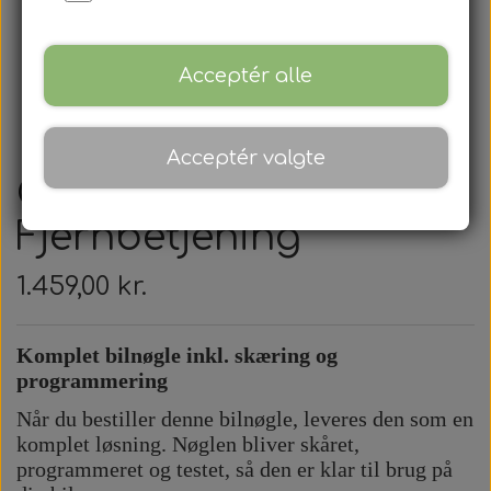
Acceptér alle
Acceptér valgte
Chevrolet -
Fjernbetjening
1.459,00 kr.
Komplet bilnøgle inkl. skæring og
programmering
Når du bestiller denne bilnøgle, leveres den som en
komplet løsning. Nøglen bliver skåret,
programmeret og testet, så den er klar til brug på