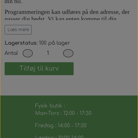
din bil.
Programmeringen kan udføres på den adresse, der
passer dig bedst. Vi kan enten komme til din
adresse eller udføre arbejdet på vores adresse efter
Læs mere
aftale.
Prisen inkluderer:
Lagerstatus:
100 på lager
Antal
Komplet bilnøgle med fjernbetjening.
Præcis skæring af nøgleblad.
Programmering af startspærre (immobilizer).
Tilføj til kurv
Programmering af fjernbetjening.
Test af alle nøglens funktioner.
Du modtager dermed en fuldt funktionsdygtig
bilnøgle, der fungerer på samme måde som den
Fysik butik :
originale.
Man-Tors : 12:00 - 17:30
Fredag : 14:00 - 17:30