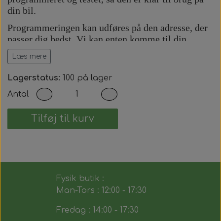
din bil.
Programmeringen kan udføres på den adresse, der
passer dig bedst. Vi kan enten komme til din
adresse eller udføre arbejdet på vores adresse efter
Læs mere
aftale.
Prisen inkluderer:
Lagerstatus:
100 på lager
Antal
Komplet bilnøgle med fjernbetjening.
Præcis skæring af nøgleblad.
Programmering af startspærre (immobilizer).
Tilføj til kurv
Programmering af fjernbetjening.
Test af alle nøglens funktioner.
Du modtager dermed en fuldt funktionsdygtig
bilnøgle, der fungerer på samme måde som den
Fysik butik :
originale.
Man-Tors : 12:00 - 17:30
Fredag : 14:00 - 17:30