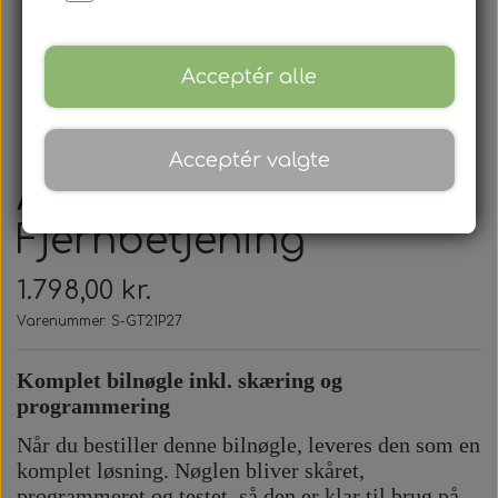
Acceptér alle
Acceptér valgte
Alfa Romeo -
Fjernbetjening
1.798,00 kr.
Varenummer: S-GT21P27
Komplet bilnøgle inkl. skæring og
programmering
Når du bestiller denne bilnøgle, leveres den som en
komplet løsning. Nøglen bliver skåret,
programmeret og testet, så den er klar til brug på