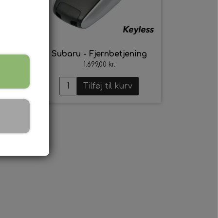
ng
Subaru - Fjernbetjening
1.699,00 kr.
Tilføj til kurv