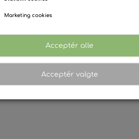
Marketing cookies
ubaru - Fjernbetjening
Subaru - Fjernbetjeni
1.499,00 kr.
1.499,00 kr.
Acceptér alle
Tilføj til kurv
Tilføj til kurv
Acceptér valgte