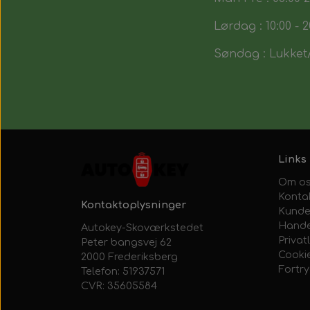
Lørdag : 10:00 - 2
Søndag : Lukket/
Links
Om o
Konta
Kontaktoplysninger
Kunde
Hande
Autokey-Skoværkstedet
Privatl
Peter bangsvej 62
Cooki
2000 Frederiksberg
Fortr
Telefon: 51937571
CVR: 35605584