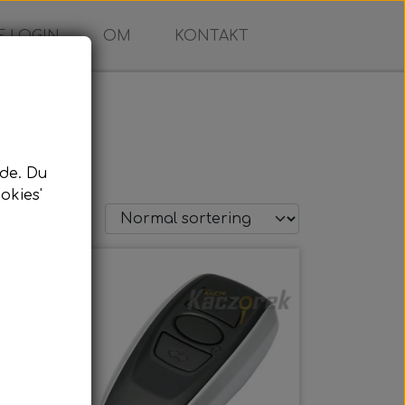
 LOGIN
OM
KONTAKT
de. Du
okies'