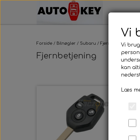
Vi 
Forside
Bilnøgler
Subaru
Fjernbetjening
Vi brug
persona
Fjernbetjening
unders
kan alt
nederst
Læs me