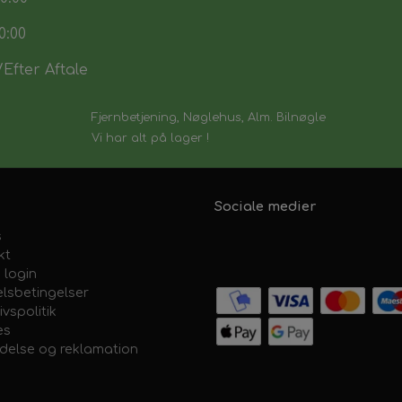
0:00
Efter Aftale
Fjernbetjening, Nøglehus, Alm. Bilnøgle
Vi har alt på lager !
Sociale medier
s
kt
 login
lsbetingelser
ivspolitik
es
ydelse og reklamation