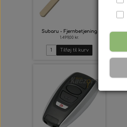
Subaru - Fjernbetjening
S
1.499,00 kr.
Tilføj til kurv