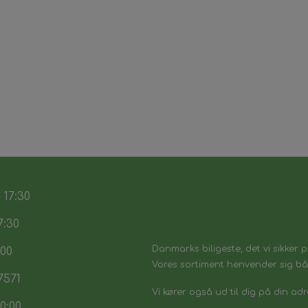
 17:30
7:30
Danmarks biligeste, det vi sikker p
:00
Vores sortiment henvender sig båd
7571
Vi kører også ud til dig på din adr
0:00