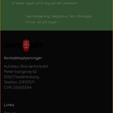
Vi kører også ud til dig på din adresse !
Fjernbetjening, Nøglehus, Alm. Bilnøgle
Vi har alt på lager !
Kontaktoplysninger
Autokey-Skoværkstedet
Peter bangsvej 62
2000 Frederiksberg
Telefon: 51937571
CVR: 35605584
Links